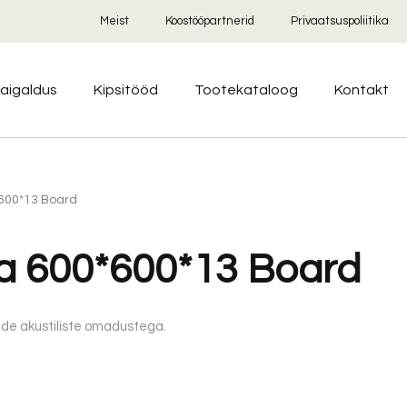
Meist
Koostööpartnerid
Privaatsuspoliitika
aigaldus
Kipsitööd
Tootekataloog
Kontakt
*600*13 Board
ra 600*600*13 Board
ade akustiliste omadustega.