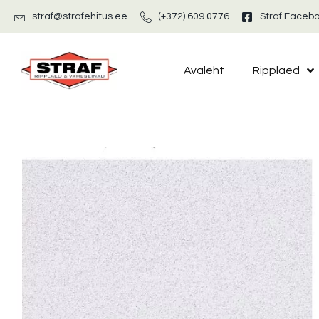
straf@strafehitus.ee
(+372) 609 0776
Straf Faceb
Avaleht
Ripplaed