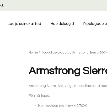
ook
Lae ja seinakatted
Hooldeluugid
Ripplagede p
Home
/
Moodullae plaadid
/ Armstrong Sierra 600
Armstrong Sier
Armstrong Sierra. Sile, valge moodullae plaat he
Põhinäitajad:
Heli neeldumine – αw = 0.70(H)