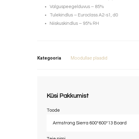
Valguspeegelduvus – 85%
Tulekindlus – Euroclass A2-s1, d0
Niiskuskindlus – 95% RH
Kategooria
Moodullae plaadid
Küsi Pakkumist
Toode
Teie nimi